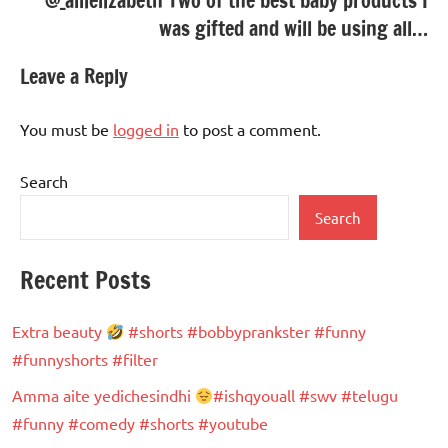
@_allielizabeth Two of the best baby products I
was gifted and will be using all…
Leave a Reply
You must be
logged in
to post a comment.
Search
Search
Recent Posts
Extra beauty
#shorts #bobbyprankster #funny
#funnyshorts #filter
Amma aite yedichesindhi
#ishqyouall #swv #telugu
#funny #comedy #shorts #youtube