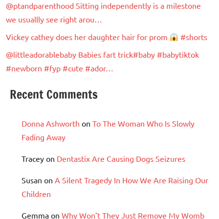
@ptandparenthood Sitting independently is a milestone
we usuallly see right arou…
Vickey cathey does her daughter hair for prom
#shorts
@littleadorablebaby Babies fart trick#baby #babytiktok
#newborn #fyp #cute #ador…
Recent Comments
Donna Ashworth
on
To The Woman Who Is Slowly
Fading Away
Tracey
on
Dentastix Are Causing Dogs Seizures
Susan
on
A Silent Tragedy In How We Are Raising Our
Children
Gemma
on
Why Won’t They Just Remove My Womb