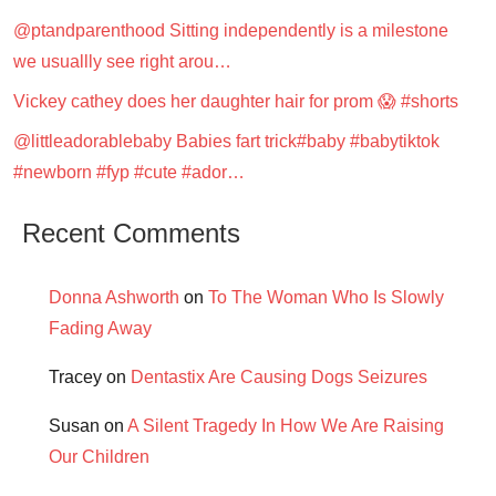
@ptandparenthood Sitting independently is a milestone
we usuallly see right arou…
Vickey cathey does her daughter hair for prom 😱 #shorts
@littleadorablebaby Babies fart trick#baby #babytiktok
#newborn #fyp #cute #ador…
Recent Comments
Donna Ashworth
on
To The Woman Who Is Slowly
Fading Away
Tracey
on
Dentastix Are Causing Dogs Seizures
Susan
on
A Silent Tragedy In How We Are Raising
Our Children