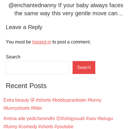
@enchantednanny If your baby always faces
the same way this very gentle move can…
Leave a Reply
You must be
logged in
to post a comment.
Search
Search
Recent Posts
Extra beauty 🤣 #shorts #bobbyprankster #funny
#funnyshorts #filter
Amma aite yedichesindhi 😔#ishqyouall #swv #telugu
#funny #comedy #shorts #youtube