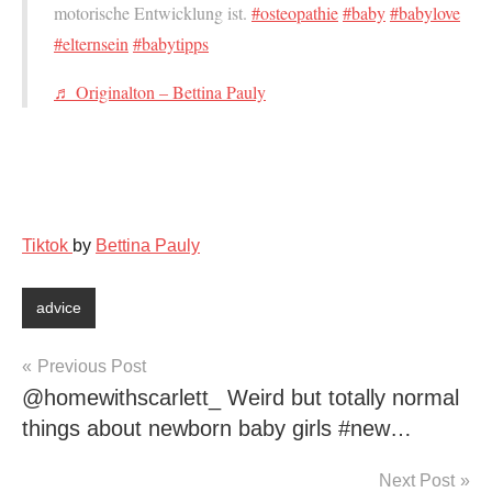
motorische Entwicklung ist.
#osteopathie
#baby
#babylove
#elternsein
#babytipps
♬ Originalton – Bettina Pauly
Tiktok
by
Bettina Pauly
advice
Post
Previous Post
@homewithscarlett_ Weird but totally normal
navigation
things about newborn baby girls #new…
Next Post